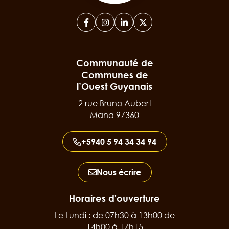
Facebook
(ouverture dans un nouvel onglet)
Instagram
(ouverture dans un nouvel ongl
Linkedin
(ouverture dans un nouvel 
X (Twitter)
(ouverture dans un no
Communauté de
Communes de
l’Ouest Guyanais
2 rue Bruno Aubert
Mana 97360
+5940 5 94 34 34 94
Nous écrire
Horaires d'ouverture
Le Lundi : de 07h30 à 13h00 de
14h00 à 17h15